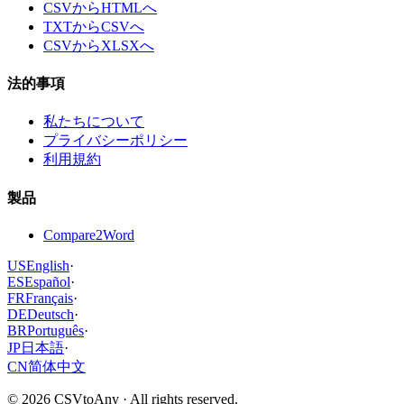
CSVからHTMLへ
TXTからCSVへ
CSVからXLSXへ
法的事項
私たちについて
プライバシーポリシー
利用規約
製品
Compare2Word
US
English
·
ES
Español
·
FR
Français
·
DE
Deutsch
·
BR
Português
·
JP
日本語
·
CN
简体中文
©
2026
CSVtoAny ·
All rights reserved.