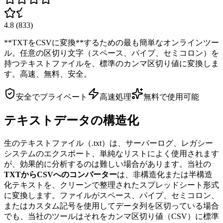
4.8
(
833
)
**TXTをCSVに変換**するための最も簡単なオンラインツー
ル。任意の区切り文字（スペース、パイプ、セミコロン）を
持つテキストファイルを、標準のカンマ区切り値に変換しま
す。高速、無料、安全。
安全でプライベート
高速処理
無料で使用可能
テキストデータの構造化
生のテキストファイル（.txt）は、サーバーログ、レガシー
システムのエクスポート、単純なリストによく使用されます
が、効果的に分析するのは難しい場合があります。当社の
TXTからCSVへのコンバーター
は、非構造化または半構造
化テキストを、クリーンで整理されたスプレッドシート形式
に変換します。ファイルがスペース、パイプ、セミコロン、
またはカスタム記号を使用してデータ列を区切っている場合
でも、当社のツールはそれをカンマ区切り値（CSV）に標準