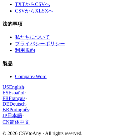
TXTからCSVへ
CSVからXLSXへ
法的事項
私たちについて
プライバシーポリシー
利用規約
製品
Compare2Word
US
English
·
ES
Español
·
FR
Français
·
DE
Deutsch
·
BR
Português
·
JP
日本語
·
CN
简体中文
©
2026
CSVtoAny ·
All rights reserved.