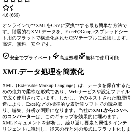
4.6
(
666
)
オンラインで**XMLをCSVに変換**する最も簡単な方法で
す。階層的なXMLデータを、ExcelやGoogleスプレッドシー
ト用のフラットで構造化されたCSVテーブルに変換します。
高速、無料、安全です。
安全でプライベート
高速処理
無料で使用可能
XMLデータ処理を簡素化
XML（Extensible Markup Language）は、データを保存するた
めの強力で柔軟な形式であり、Webサービスや設定ファイル
で広く使用されています。しかし、そのネストされた階層構
造により、Excelなどの標準的な表計算ソフトでの読み取
り、編集、分析が困難になります。当社の
XMLからCSVへ
のコンバーター
は、このギャップを効果的に埋めます。
XMLドキュメントを解析し、繰り返し要素と属性をインテ
リジェントに識別し、従来の行と列の形式にフラット化しま