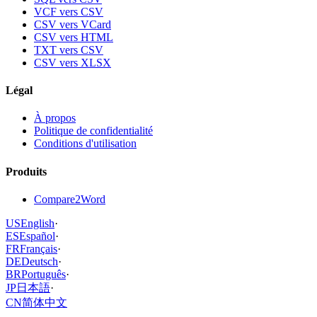
VCF vers CSV
CSV vers VCard
CSV vers HTML
TXT vers CSV
CSV vers XLSX
Légal
À propos
Politique de confidentialité
Conditions d'utilisation
Produits
Compare2Word
US
English
·
ES
Español
·
FR
Français
·
DE
Deutsch
·
BR
Português
·
JP
日本語
·
CN
简体中文