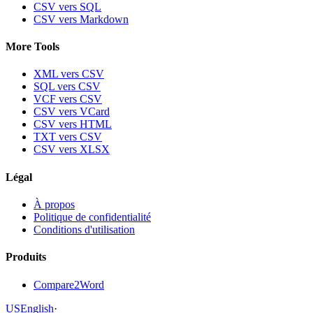
CSV vers SQL
CSV vers Markdown
More Tools
XML vers CSV
SQL vers CSV
VCF vers CSV
CSV vers VCard
CSV vers HTML
TXT vers CSV
CSV vers XLSX
Légal
À propos
Politique de confidentialité
Conditions d'utilisation
Produits
Compare2Word
US
English
·