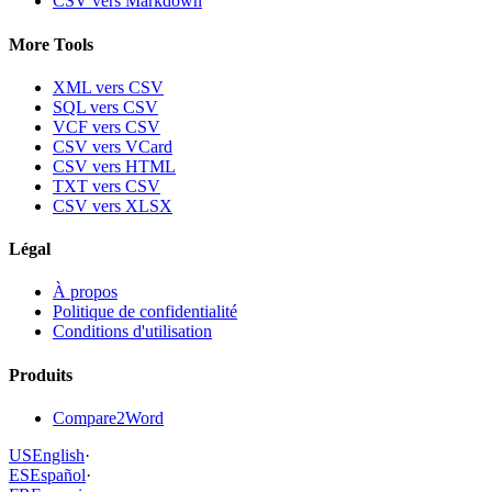
CSV vers Markdown
More Tools
XML vers CSV
SQL vers CSV
VCF vers CSV
CSV vers VCard
CSV vers HTML
TXT vers CSV
CSV vers XLSX
Légal
À propos
Politique de confidentialité
Conditions d'utilisation
Produits
Compare2Word
US
English
·
ES
Español
·