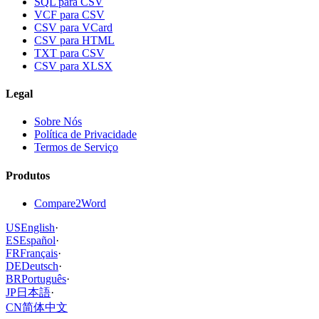
SQL para CSV
VCF para CSV
CSV para VCard
CSV para HTML
TXT para CSV
CSV para XLSX
Legal
Sobre Nós
Política de Privacidade
Termos de Serviço
Produtos
Compare2Word
US
English
·
ES
Español
·
FR
Français
·
DE
Deutsch
·
BR
Português
·
JP
日本語
·
CN
简体中文