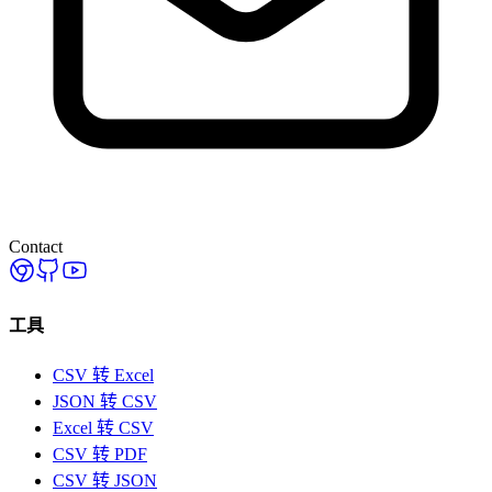
Contact
工具
CSV 转 Excel
JSON 转 CSV
Excel 转 CSV
CSV 转 PDF
CSV 转 JSON